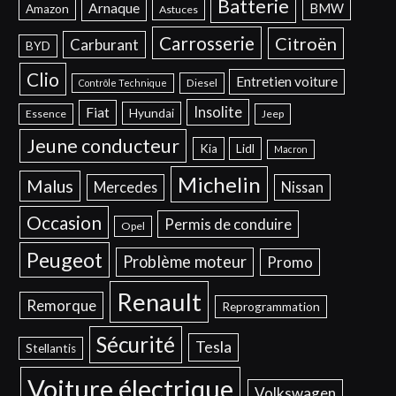
Batterie
Arnaque
BMW
Amazon
Astuces
Carrosserie
Citroën
Carburant
BYD
Clio
Entretien voiture
Diesel
Contrôle Technique
Insolite
Fiat
Hyundai
Essence
Jeep
Jeune conducteur
Kia
Lidl
Macron
Michelin
Malus
Mercedes
Nissan
Occasion
Permis de conduire
Opel
Peugeot
Problème moteur
Promo
Renault
Remorque
Reprogrammation
Sécurité
Tesla
Stellantis
Voiture électrique
Volkswagen