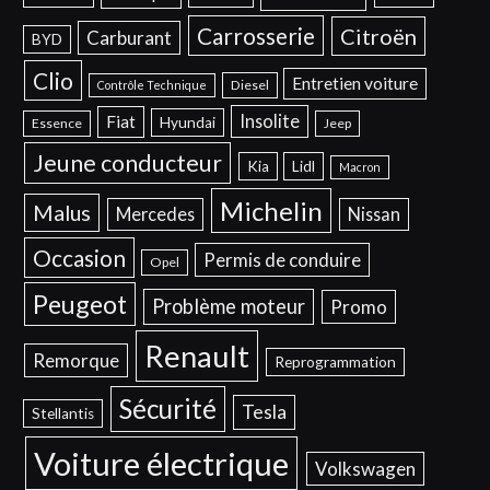
Carrosserie
Citroën
Carburant
BYD
Clio
Entretien voiture
Diesel
Contrôle Technique
Insolite
Fiat
Hyundai
Essence
Jeep
Jeune conducteur
Kia
Lidl
Macron
Michelin
Malus
Mercedes
Nissan
Occasion
Permis de conduire
Opel
Peugeot
Problème moteur
Promo
Renault
Remorque
Reprogrammation
Sécurité
Tesla
Stellantis
Voiture électrique
Volkswagen