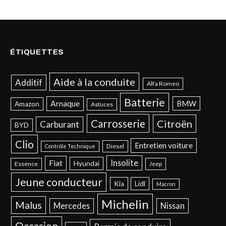
ÉTIQUETTES
Aide à la conduite
Additif
Alfa Romeo
Batterie
Arnaque
BMW
Amazon
Astuces
Carrosserie
Citroën
Carburant
BYD
Clio
Entretien voiture
Diesel
Contrôle Technique
Insolite
Fiat
Hyundai
Essence
Jeep
Jeune conducteur
Kia
Lidl
Macron
Michelin
Malus
Mercedes
Nissan
Occasion