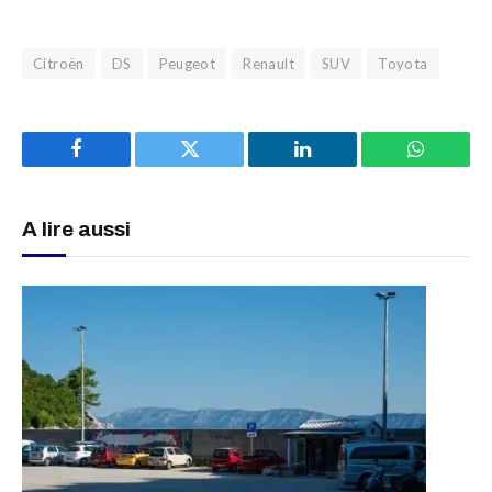
Citroën
DS
Peugeot
Renault
SUV
Toyota
Facebook
Twitter
LinkedIn
WhatsAp
A lire aussi