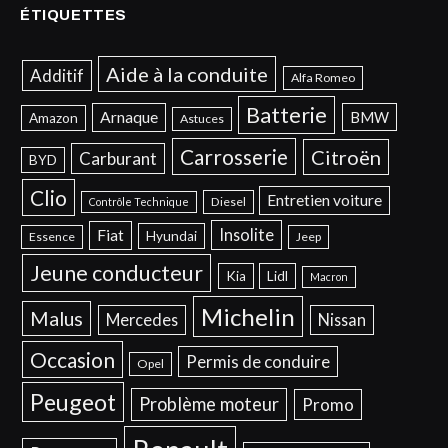
ÉTIQUETTES
Aide à la conduite
Additif
Alfa Romeo
Batterie
Arnaque
BMW
Amazon
Astuces
Carrosserie
Citroën
Carburant
BYD
Clio
Entretien voiture
Diesel
Contrôle Technique
Insolite
Fiat
Hyundai
Essence
Jeep
Jeune conducteur
Kia
Lidl
Macron
Michelin
Malus
Mercedes
Nissan
Occasion
Permis de conduire
Opel
Peugeot
Problème moteur
Promo