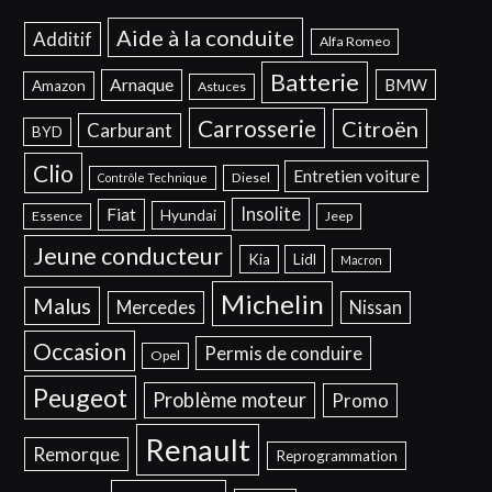
Aide à la conduite
Additif
Alfa Romeo
Batterie
Arnaque
BMW
Amazon
Astuces
Carrosserie
Citroën
Carburant
BYD
Clio
Entretien voiture
Diesel
Contrôle Technique
Insolite
Fiat
Hyundai
Essence
Jeep
Jeune conducteur
Kia
Lidl
Macron
Michelin
Malus
Mercedes
Nissan
Occasion
Permis de conduire
Opel
Peugeot
Problème moteur
Promo
Renault
Remorque
Reprogrammation